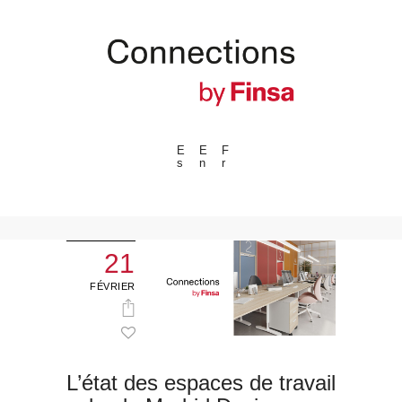
E
E
F
s
n
r
---ENLACES---
Tendances
Événements
21
Espaces
FÉVRIER
Matériels
Technologie
Connexion avec
L’état des espaces de travail
Collaborations