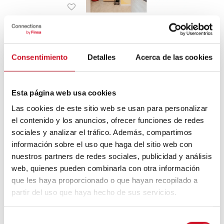
5 clés pour créer des
espaces de vie partagés
Consentimiento
Detalles
Acerca de las cookies
Buanderies, cuisines collectives, galeries,
ateliers ou espaces communs : la vie en
communauté s'articule autour des seuils,
Esta página web usa cookies
des usages flexibles et des matériaux
Las cookies de este sitio web se usan para personalizar
el contenido y los anuncios, ofrecer funciones de redes
sociales y analizar el tráfico. Además, compartimos
información sobre el uso que haga del sitio web con
04
nuestros partners de redes sociales, publicidad y análisis
FÉVRIER
web, quienes pueden combinarla con otra información
que les haya proporcionado o que hayan recopilado a
partir del uso que haya hecho de sus servicios.
Havres de silence
S