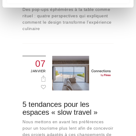
i
Des pop-ups éphémères à la table comme
e
rituel : quatre perspectives qui expliquent
n
comment le design transforme l’expérience
culinaire
t
o
07
JANVIER
5 tendances pour les
espaces « slow travel »
Nous mettons en avant les préférences
pour un tourisme plus lent afin de concevoir
des projets adaptés à ces changements de