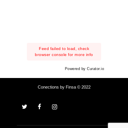
Feed failed to load, check
browser console for more info
Powered by Curator.io
Conections by Finsa © 2022