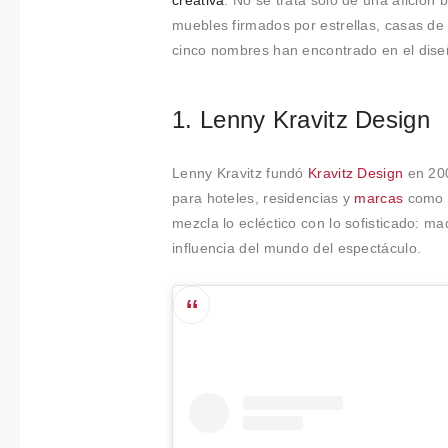
Colabora
creativa
. No se trata solo de una afición 
muebles firmados por estrellas, casas de
ciones
cinco nombres han encontrado en el diseñ
Sobre
1. Lenny Kravitz Design
Connectio
ns by
Lenny Kravitz fundó
Kravitz Design
en 200
para hoteles, residencias y
marcas
como C
Finsa
mezcla lo ecléctico con lo sofisticado: m
influencia del mundo del espectáculo.
Contacto