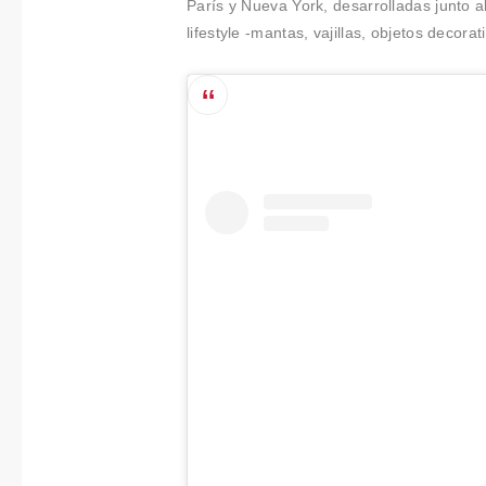
París y Nueva York, desarrolladas junto a
t
lifestyle -mantas, vajillas, objetos decorat
i
m
i
e
n
t
o