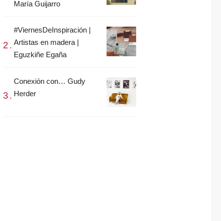
María Guijarro
#ViernesDeInspiración |
Artistas en madera |
Eguzkiñe Egaña
Conexión con… Gudy
Herder