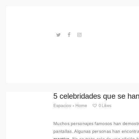
Tendenci
as
Eventos
Espacios
---ENLACES---
Materiale
s
Tecnologi
5 celebridades que se han
a
Espacios
Home
0
Likes
Conexión
Muchos personajes famosos han demostrad
con
pantallas. Algunas personas han encontr