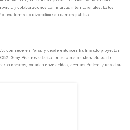
bien financiada, sino de una pasión con resultados visibles:
 revista y colaboraciones con marcas internacionales. Estos
o una forma de diversificar su carrera pública:
3, con sede en París, y desde entonces ha firmado proyectos
B2, Sony Pictures o Leica, entre otros muchos. Su estilo
aderas oscuras, metales envejecidos, acentos étnicos y una clara