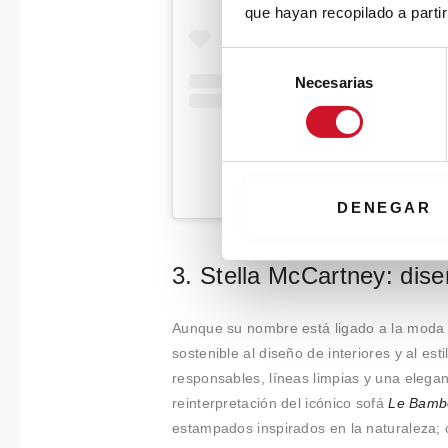
que hayan recopilado a parti
S
Necesarias
e
l
e
c
c
Una publicación compartida de
i
DENEGAR
ó
n
3. Stella McCartney: dise
d
e
c
Aunque su nombre está ligado a la moda é
o
sostenible al diseño de interiores y al es
n
responsables, líneas limpias y una elega
s
reinterpretación del icónico sofá
Le Bamb
e
estampados inspirados en la naturaleza; 
n