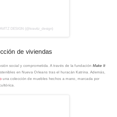
RAVITZ DESIGN (@kravitz_design)
ucción de viviendas
nsión social y comprometida. A través de la fundación
Make It
sostenibles en Nueva Orleans tras el huracán Katrina. Además,
o
una colección de muebles hechos a mano, marcada por
cultórica.