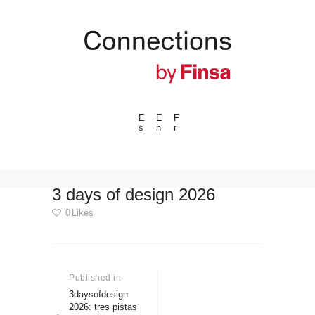
E
E
F
s
n
r
---ENLACES---
Tendencias
Eventos
3 days of design 2026
Espacios
0
Likes
Materiales
Navegación
Tecnologia
de
Conexión con
Published in
Previous
post:
3daysofdesign
entradas
Colaboraciones
2026: tres pistas