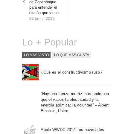
de Copenhague
Sobre Connections
para entender el
by Finsa
diseño que viene
22 junio, 2026
Contacto
Lo + Popular
LO MÁS VISTO
LO QUE MÁS GUSTA
¿Qué es el constructivismo ruso?
“Hay una fuerza motriz más poderosa
que el vapor, la electricidad y la
energía atómica: la voluntad” – Albert
Einstein, físico
Apple WWDC 2017: las novedades