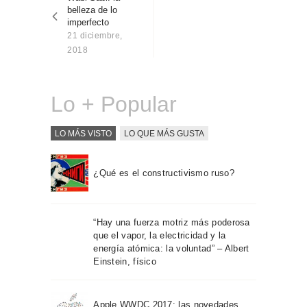
entradas
Sobre Connections
belleza de lo
by Finsa
imperfecto
21 diciembre,
Contacto
2018
Lo + Popular
LO MÁS VISTO
LO QUE MÁS GUSTA
¿Qué es el constructivismo ruso?
“Hay una fuerza motriz más poderosa
que el vapor, la electricidad y la
energía atómica: la voluntad” – Albert
Einstein, físico
Apple WWDC 2017: las novedades