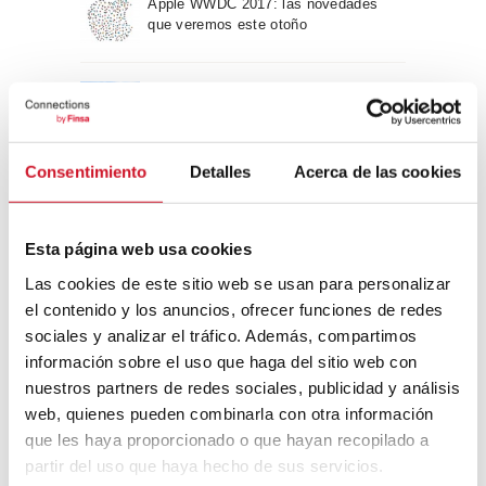
Apple WWDC 2017: las novedades
que veremos este otoño
Un viaje por la arquitectura Bauhaus
Consentimiento
Detalles
Acerca de las cookies
Diseño de muebles sostenible:
reciclable y reciclado
Esta página web usa cookies
Conexión con
Las cookies de este sitio web se usan para personalizar
el contenido y los anuncios, ofrecer funciones de redes
sociales y analizar el tráfico. Además, compartimos
CONEXIÓN CON… David
Camba, CEO de Birdmind
información sobre el uso que haga del sitio web con
nuestros partners de redes sociales, publicidad y análisis
web, quienes pueden combinarla con otra información
que les haya proporcionado o que hayan recopilado a
CONEXIÓN CON… Mogu
partir del uso que haya hecho de sus servicios.