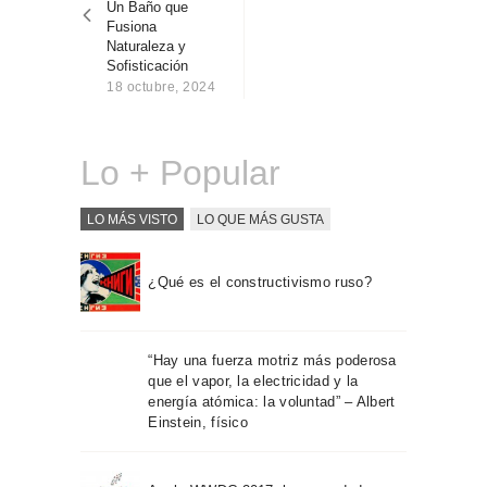
Un Baño que
Sobre Connections
Fusiona
by Finsa
Naturaleza y
Sofisticación
Contacto
18 octubre, 2024
Lo + Popular
LO MÁS VISTO
LO QUE MÁS GUSTA
¿Qué es el constructivismo ruso?
“Hay una fuerza motriz más poderosa
que el vapor, la electricidad y la
energía atómica: la voluntad” – Albert
Einstein, físico