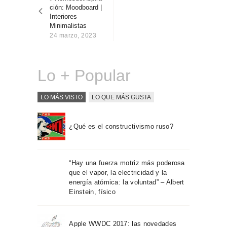
entradas
Sobre Connections
ción: Moodboard |
by Finsa
Interiores
Minimalistas
Contacto
24 marzo, 2023
Lo + Popular
LO MÁS VISTO
LO QUE MÁS GUSTA
¿Qué es el constructivismo ruso?
“Hay una fuerza motriz más poderosa
que el vapor, la electricidad y la
energía atómica: la voluntad” – Albert
Einstein, físico
Apple WWDC 2017: las novedades