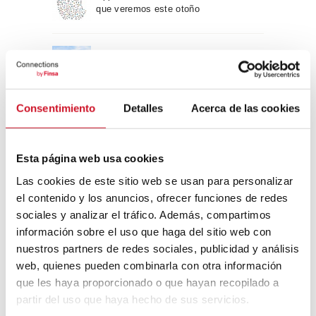
que veremos este otoño
Un viaje por la arquitectura Bauhaus
Consentimiento
Detalles
Acerca de las cookies
Diseño de muebles sostenible:
reciclable y reciclado
Esta página web usa cookies
Conexión con
Las cookies de este sitio web se usan para personalizar
el contenido y los anuncios, ofrecer funciones de redes
CONEXIÓN CON… David
sociales y analizar el tráfico. Además, compartimos
Camba, CEO de Birdmind
información sobre el uso que haga del sitio web con
nuestros partners de redes sociales, publicidad y análisis
web, quienes pueden combinarla con otra información
que les haya proporcionado o que hayan recopilado a
CONEXIÓN CON… Mogu
partir del uso que haya hecho de sus servicios.