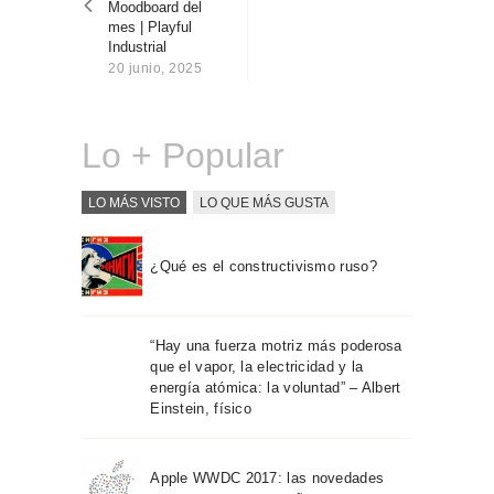
Moodboard del
Sobre Connections
mes | Playful
by Finsa
Industrial
20 junio, 2025
Contacto
Lo + Popular
LO MÁS VISTO
LO QUE MÁS GUSTA
¿Qué es el constructivismo ruso?
“Hay una fuerza motriz más poderosa
que el vapor, la electricidad y la
energía atómica: la voluntad” – Albert
Einstein, físico
Apple WWDC 2017: las novedades