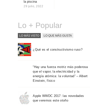
la piscina
Sobre Connections
29 julio, 2022
by Finsa
Contacto
Lo + Popular
LO MÁS VISTO
LO QUE MÁS GUSTA
¿Qué es el constructivismo ruso?
“Hay una fuerza motriz más poderosa
que el vapor, la electricidad y la
energía atómica: la voluntad” – Albert
Einstein, físico
Apple WWDC 2017: las novedades
que veremos este otoño