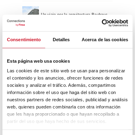
Un viaje por la arquitectura Bauhaus
Diseño de muebles sostenible:
Consentimiento
Detalles
Acerca de las cookies
reciclable y reciclado
Esta página web usa cookies
Conexión con
Las cookies de este sitio web se usan para personalizar
CONEXIÓN CON… David
el contenido y los anuncios, ofrecer funciones de redes
Camba, CEO de Birdmind
sociales y analizar el tráfico. Además, compartimos
información sobre el uso que haga del sitio web con
nuestros partners de redes sociales, publicidad y análisis
web, quienes pueden combinarla con otra información
CONEXIÓN CON… Mogu
que les haya proporcionado o que hayan recopilado a
partir del uso que haya hecho de sus servicios.