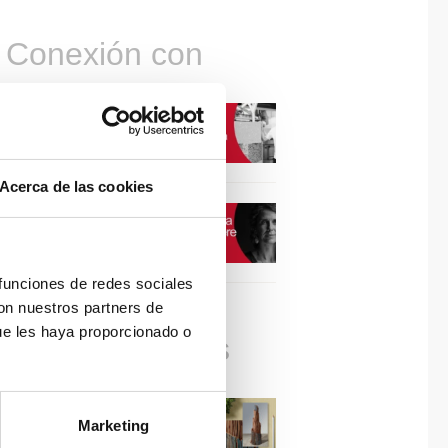
Conexión con
CONEXIÓN CON… David
Camba, CEO de Birdmind
Acerca de las cookies
CONEXIÓN CON… Mogu
 funciones de redes sociales
con nuestros partners de
ue les haya proporcionado o
Colaboraciones
#ViernesDeInspiración |
Marketing
Artistas en madera | José