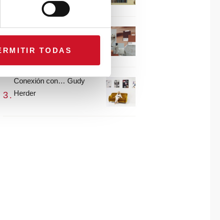
María Guijarro
#ViernesDeInspiración |
Artistas en madera |
ERMITIR TODAS
Eguzkiñe Egaña
Conexión con… Gudy
Herder