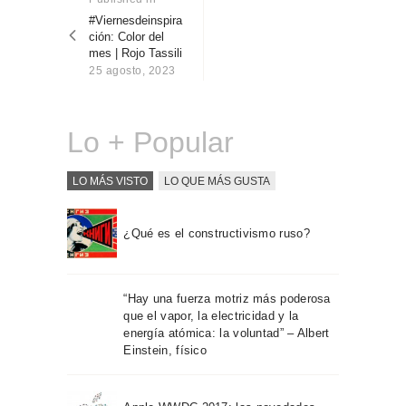
Sobre Connections
post:
#Viernesdeinspira
entradas
by Finsa
ción: Color del
mes | Rojo Tassili
Contacto
25 agosto, 2023
Lo + Popular
LO MÁS VISTO
LO QUE MÁS GUSTA
¿Qué es el constructivismo ruso?
“Hay una fuerza motriz más poderosa
que el vapor, la electricidad y la
energía atómica: la voluntad” – Albert
Einstein, físico