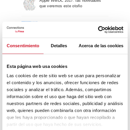
Apple WWDC 2017: las novedades
que veremos este otoño
Un viaje por la arquitectura Bauhaus
Consentimiento
Detalles
Acerca de las cookies
Diseño de muebles sostenible:
reciclable y reciclado
Esta página web usa cookies
Conexión con
Las cookies de este sitio web se usan para personalizar
el contenido y los anuncios, ofrecer funciones de redes
sociales y analizar el tráfico. Además, compartimos
CONEXIÓN CON… David
Camba, CEO de Birdmind
información sobre el uso que haga del sitio web con
nuestros partners de redes sociales, publicidad y análisis
web, quienes pueden combinarla con otra información
que les haya proporcionado o que hayan recopilado a
CONEXIÓN CON… Mogu
partir del uso que haya hecho de sus servicios.