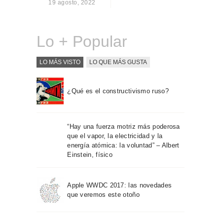
19 agosto, 2022
Sobre Connections
by Finsa
Contacto
Lo + Popular
LO MÁS VISTO
LO QUE MÁS GUSTA
¿Qué es el constructivismo ruso?
“Hay una fuerza motriz más poderosa
que el vapor, la electricidad y la
energía atómica: la voluntad” – Albert
Einstein, físico
Apple WWDC 2017: las novedades
que veremos este otoño