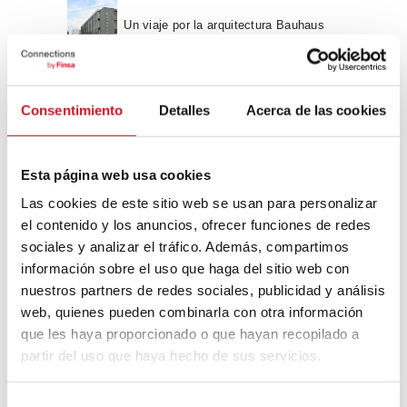
Un viaje por la arquitectura Bauhaus
Diseño de muebles sostenible:
Consentimiento
Detalles
Acerca de las cookies
reciclable y reciclado
Conexión con
Esta página web usa cookies
Las cookies de este sitio web se usan para personalizar
CONEXIÓN CON… David
el contenido y los anuncios, ofrecer funciones de redes
Camba, CEO de Birdmind
sociales y analizar el tráfico. Además, compartimos
información sobre el uso que haga del sitio web con
nuestros partners de redes sociales, publicidad y análisis
CONEXIÓN CON… Mogu
web, quienes pueden combinarla con otra información
que les haya proporcionado o que hayan recopilado a
partir del uso que haya hecho de sus servicios.
Colaboraciones
S