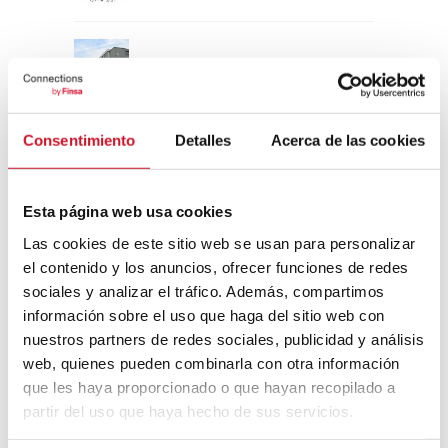
Un viaje por la arquitectura Bauhaus
Consentimiento
Detalles
Acerca de las cookies
Diseño de muebles sostenible:
reciclable y reciclado
Esta página web usa cookies
Conexión con
Las cookies de este sitio web se usan para personalizar
el contenido y los anuncios, ofrecer funciones de redes
CONEXIÓN CON… David
sociales y analizar el tráfico. Además, compartimos
Camba, CEO de Birdmind
información sobre el uso que haga del sitio web con
nuestros partners de redes sociales, publicidad y análisis
web, quienes pueden combinarla con otra información
CONEXIÓN CON… Mogu
que les haya proporcionado o que hayan recopilado a
partir del uso que haya hecho de sus servicios.