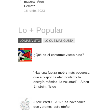
madera | Aron
Sobre Connections
Demetz
by Finsa
16 junio, 2023
Contacto
Lo + Popular
LO MÁS VISTO
LO QUE MÁS GUSTA
¿Qué es el constructivismo ruso?
“Hay una fuerza motriz más poderosa
que el vapor, la electricidad y la
energía atómica: la voluntad” – Albert
Einstein, físico
Apple WWDC 2017: las novedades
que veremos este otoño