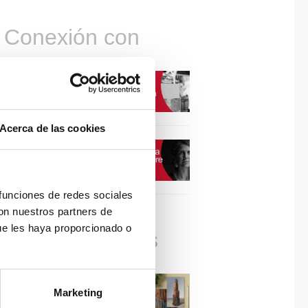
Conexión con
CONEXIÓN CON… David
Camba, CEO de Birdmind
Acerca de las cookies
CONEXIÓN CON… Mogu
 funciones de redes sociales
con nuestros partners de
ue les haya proporcionado o
Colaboraciones
#ViernesDeInspiración |
Marketing
Artistas en madera | José