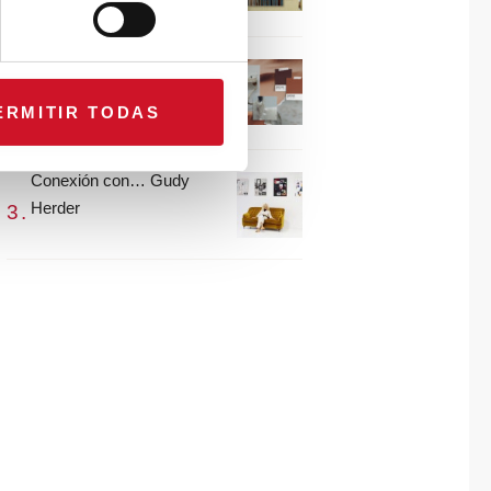
María Guijarro
#ViernesDeInspiración |
Artistas en madera |
ERMITIR TODAS
Eguzkiñe Egaña
Conexión con… Gudy
Herder