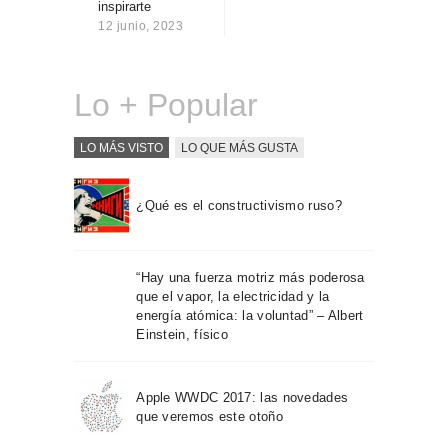
inspirarte
Sobre Connections
12 junio, 2023
by Finsa
Contacto
Lo + Popular
LO MÁS VISTO
LO QUE MÁS GUSTA
¿Qué es el constructivismo ruso?
“Hay una fuerza motriz más poderosa
que el vapor, la electricidad y la
energía atómica: la voluntad” – Albert
Einstein, físico
Apple WWDC 2017: las novedades
que veremos este otoño