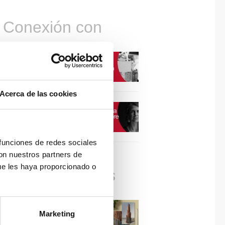
Conexión con
CONEXIÓN CON… David
Camba, CEO de Birdmind
Acerca de las cookies
CONEXIÓN CON… Mogu
 funciones de redes sociales
con nuestros partners de
ue les haya proporcionado o
Colaboraciones
#ViernesDeInspiración |
Marketing
Artistas en madera | José