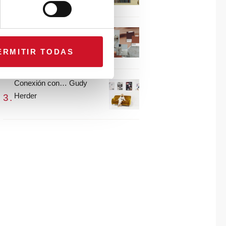
María Guijarro
#ViernesDeInspiración |
Artistas en madera |
ERMITIR TODAS
Eguzkiñe Egaña
Conexión con… Gudy
Herder