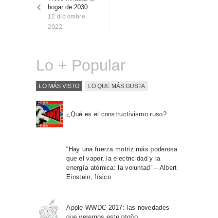
entradas
Sobre Connections
hogar de 2030
by Finsa
12 diciembre,
2022
Contacto
Lo + Popular
LO MÁS VISTO
LO QUE MÁS GUSTA
¿Qué es el constructivismo ruso?
“Hay una fuerza motriz más poderosa
que el vapor, la electricidad y la
energía atómica: la voluntad” – Albert
Einstein, físico
Apple WWDC 2017: las novedades
que veremos este otoño