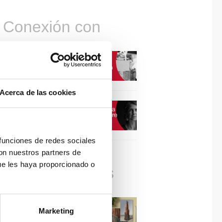
Conexión con
CONEXIÓN CON… David
Camba, CEO de Birdmind
Acerca de las cookies
CONEXIÓN CON… Mogu
 funciones de redes sociales
con nuestros partners de
ue les haya proporcionado o
Colaboraciones
#ViernesDeInspiración |
Marketing
Artistas en madera | José