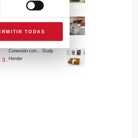
María Guijarro
#ViernesDeInspiración |
Artistas en madera |
ERMITIR TODAS
Eguzkiñe Egaña
Conexión con… Gudy
Herder