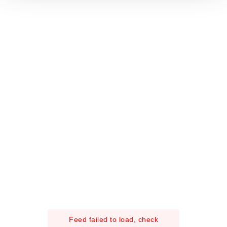
t
o
Feed failed to load, check