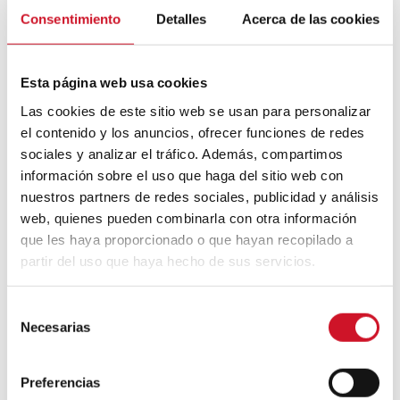
Mouvement FIRE : 4 conseils pour
prendre la retraite avant d’avoir 50 ans
Consentimiento
Detalles
Acerca de las cookies
Cinq exemples d’entreprises qui
Esta página web usa cookies
utilisent le big data pour mieux vous
connaître
Las cookies de este sitio web se usan para personalizar
el contenido y los anuncios, ofrecer funciones de redes
Connexions avec
sociales y analizar el tráfico. Además, compartimos
información sobre el uso que haga del sitio web con
CONNEXION AVEC… David
nuestros partners de redes sociales, publicidad y análisis
Camba, PDG de Birdmind
web, quienes pueden combinarla con otra información
que les haya proporcionado o que hayan recopilado a
partir del uso que haya hecho de sus servicios.
CONNEXION AVEC… Mogu
S
Necesarias
e
l
Collaborations
e
Preferencias
c