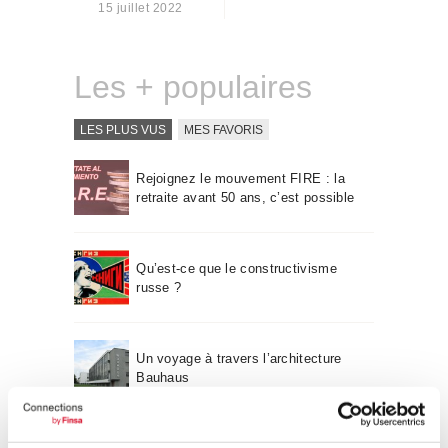
15 juillet 2022
Qui sommes-nous
Contact
Les + populaires
LES PLUS VUS
MES FAVORIS
Rejoignez le mouvement FIRE : la
retraite avant 50 ans, c’est possible
Qu’est-ce que le constructivisme
russe ?
Un voyage à travers l’architecture
Bauhaus