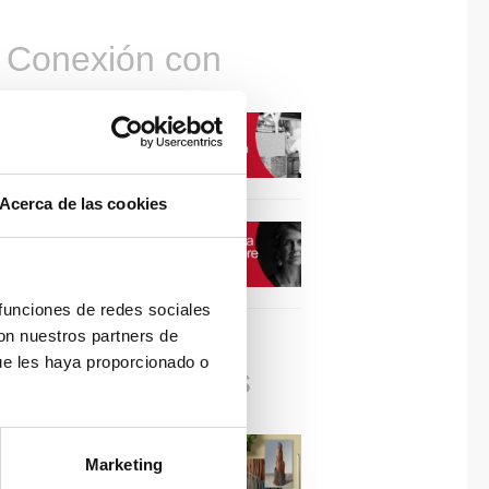
Conexión con
CONEXIÓN CON… David
Camba, CEO de Birdmind
Acerca de las cookies
CONEXIÓN CON… Mogu
 funciones de redes sociales
con nuestros partners de
ue les haya proporcionado o
Colaboraciones
#ViernesDeInspiración |
Marketing
Artistas en madera | José