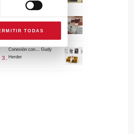
María Guijarro
#ViernesDeInspiración |
Artistas en madera |
ERMITIR TODAS
Eguzkiñe Egaña
Conexión con… Gudy
Herder