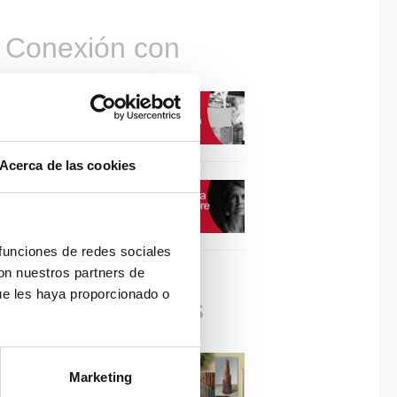
Conexión con
CONEXIÓN CON… David
Camba, CEO de Birdmind
Acerca de las cookies
CONEXIÓN CON… Mogu
 funciones de redes sociales
con nuestros partners de
ue les haya proporcionado o
Colaboraciones
#ViernesDeInspiración |
Marketing
Artistas en madera | José