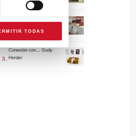
María Guijarro
#ViernesDeInspiración |
Artistas en madera |
ERMITIR TODAS
Eguzkiñe Egaña
Conexión con… Gudy
Herder