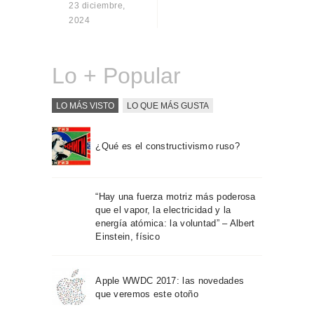
23 diciembre,
Sobre Connections
2024
by Finsa
Contacto
Lo + Popular
LO MÁS VISTO
LO QUE MÁS GUSTA
¿Qué es el constructivismo ruso?
“Hay una fuerza motriz más poderosa
que el vapor, la electricidad y la
energía atómica: la voluntad” – Albert
Einstein, físico
Apple WWDC 2017: las novedades
que veremos este otoño