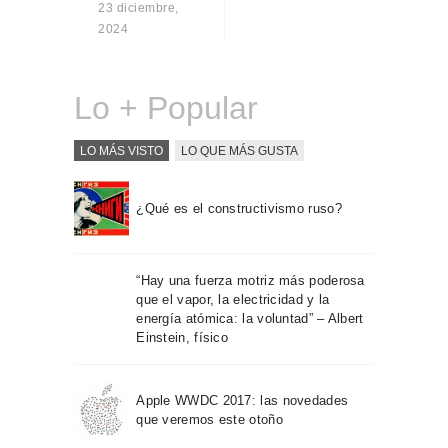
23 diciembre,
Sobre Connections
2024
by Finsa
Contacto
Lo + Popular
LO MÁS VISTO
LO QUE MÁS GUSTA
¿Qué es el constructivismo ruso?
“Hay una fuerza motriz más poderosa
que el vapor, la electricidad y la
energía atómica: la voluntad” – Albert
Einstein, físico
Apple WWDC 2017: las novedades
que veremos este otoño