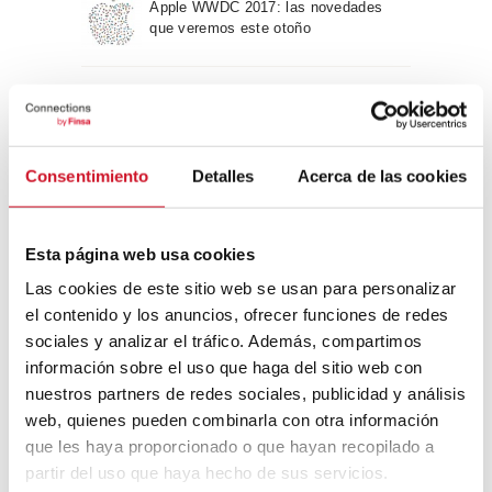
Apple WWDC 2017: las novedades
que veremos este otoño
Un viaje por la arquitectura Bauhaus
Consentimiento
Detalles
Acerca de las cookies
Diseño de muebles sostenible:
reciclable y reciclado
Esta página web usa cookies
Las cookies de este sitio web se usan para personalizar
Conexión con
el contenido y los anuncios, ofrecer funciones de redes
sociales y analizar el tráfico. Además, compartimos
CONEXIÓN CON… David
información sobre el uso que haga del sitio web con
Camba, CEO de Birdmind
nuestros partners de redes sociales, publicidad y análisis
web, quienes pueden combinarla con otra información
que les haya proporcionado o que hayan recopilado a
CONEXIÓN CON… Mogu
partir del uso que haya hecho de sus servicios.