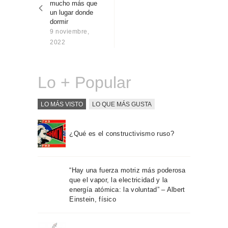
mucho más que
Sobre Connections
un lugar donde
by Finsa
dormir
9 noviembre,
Contacto
2022
Lo + Popular
LO MÁS VISTO
LO QUE MÁS GUSTA
¿Qué es el constructivismo ruso?
“Hay una fuerza motriz más poderosa
que el vapor, la electricidad y la
energía atómica: la voluntad” – Albert
Einstein, físico