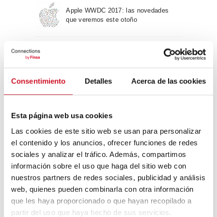
Apple WWDC 2017: las novedades
que veremos este otoño
Un viaje por la arquitectura Bauhaus
Consentimiento
Detalles
Acerca de las cookies
Diseño de muebles sostenible:
reciclable y reciclado
Esta página web usa cookies
Las cookies de este sitio web se usan para personalizar
Conexión con
el contenido y los anuncios, ofrecer funciones de redes
sociales y analizar el tráfico. Además, compartimos
CONEXIÓN CON… David
información sobre el uso que haga del sitio web con
Camba, CEO de Birdmind
nuestros partners de redes sociales, publicidad y análisis
web, quienes pueden combinarla con otra información
que les haya proporcionado o que hayan recopilado a
CONEXIÓN CON… Mogu
partir del uso que haya hecho de sus servicios.