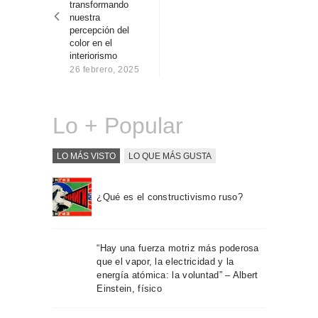
transformando
Sobre Connections
nuestra
by Finsa
percepción del
color en el
Contacto
interiorismo
26 febrero, 2025
Lo + Popular
LO MÁS VISTO
LO QUE MÁS GUSTA
¿Qué es el constructivismo ruso?
“Hay una fuerza motriz más poderosa
que el vapor, la electricidad y la
energía atómica: la voluntad” – Albert
Einstein, físico