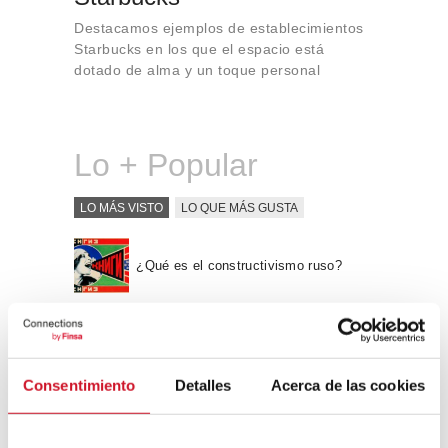
Destacamos ejemplos de establecimientos
Starbucks en los que el espacio está
dotado de alma y un toque personal
Lo + Popular
LO MÁS VISTO
LO QUE MÁS GUSTA
¿Qué es el constructivismo ruso?
“Hay una fuerza motriz más poderosa
que el vapor, la electricidad y la
energía atómica: la voluntad” – Albert
Consentimiento
Detalles
Acerca de las cookies
Einstein, físico