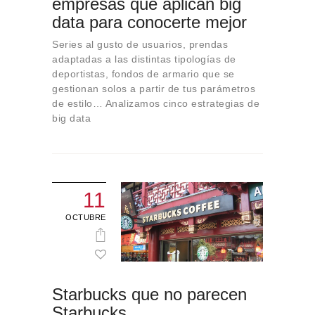
empresas que aplican big
Sobre Connections
data para conocerte mejor
by Finsa
Series al gusto de usuarios, prendas
Contacto
adaptadas a las distintas tipologías de
deportistas, fondos de armario que se
gestionan solos a partir de tus parámetros
de estilo… Analizamos cinco estrategias de
big data
11
OCTUBRE
Starbucks que no parecen
Starbucks