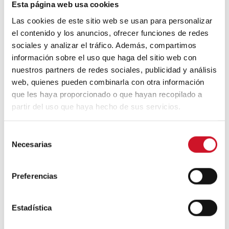
Esta página web usa cookies
Apple WWDC 2017: las novedades
que veremos este otoño
Las cookies de este sitio web se usan para personalizar
el contenido y los anuncios, ofrecer funciones de redes
sociales y analizar el tráfico. Además, compartimos
Un viaje por la arquitectura Bauhaus
información sobre el uso que haga del sitio web con
nuestros partners de redes sociales, publicidad y análisis
web, quienes pueden combinarla con otra información
que les haya proporcionado o que hayan recopilado a
Diseño de muebles sostenible:
partir del uso que haya hecho de sus servicios.
reciclable y reciclado
S
Conexión con
Necesarias
e
l
CONEXIÓN CON… David
e
Camba, CEO de Birdmind
Preferencias
c
c
i
Estadística
CONEXIÓN CON… Mogu
ó