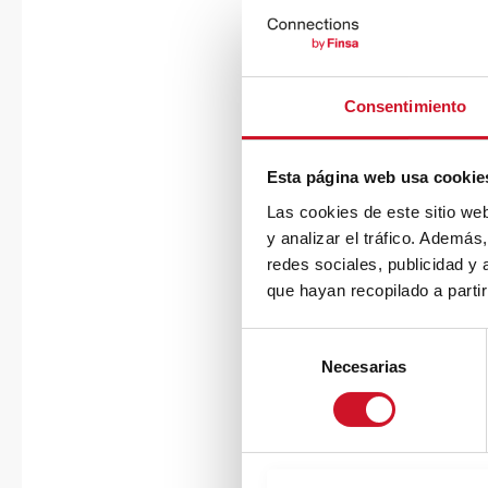
Consentimiento
Esta página web usa cookie
Las cookies de este sitio we
y analizar el tráfico. Ademá
redes sociales, publicidad y
que hayan recopilado a parti
S
Necesarias
e
l
e
c
c