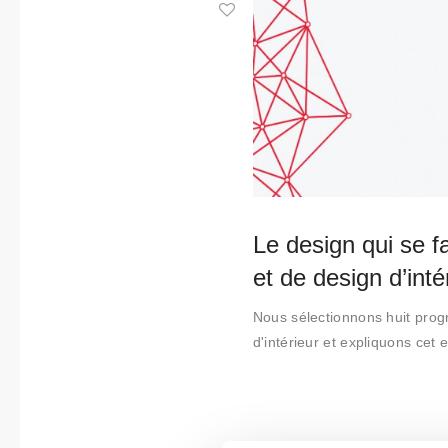
Collabora
tions
Qui
sommes-
nous
Contact
Le design qui se f
et de design d’inté
Nous sélectionnons huit progr
d'intérieur et expliquons cet 