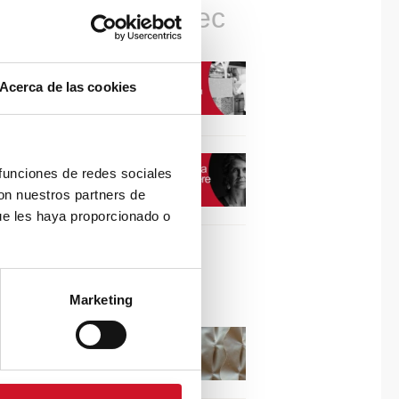
Connexions avec
CONNEXION AVEC…
Acerca de las cookies
David Camba, PDG de
Birdmind
CONNEXION AVEC…
 funciones de redes sociales
Mogu
con nuestros partners de
ue les haya proporcionado o
Collaborations
Marketing
Puisez l’inspiration dans
les reliefs