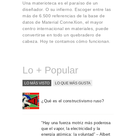
Una materioteca es el paraíso de un
Sobre Connections
diseñador. O su infierno. Escoger entre las
by Finsa
más de 6.500 referencias de la base de
Contacto
datos de Material ConneXion, el mayor
centro internacional en materiales, puede
convertirse en todo un quebradero de
cabeza. Hoy te contamos cómo funcionan.
Lo + Popular
LO MÁS VISTO
LO QUE MÁS GUSTA
¿Qué es el constructivismo ruso?
“Hay una fuerza motriz más poderosa
que el vapor, la electricidad y la
energía atómica: la voluntad” – Albert