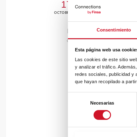
17
OCTOBRE
Consentimiento
Esta página web usa cookie
Las cookies de este sitio we
y analizar el tráfico. Ademá
redes sociales, publicidad y
que hayan recopilado a parti
S
Necesarias
e
l
Industrie 4.0 : Le
e
c
Les problèmes traités par ce
c
gourous mais , effectivement 