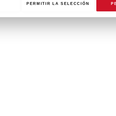
nt au développement de la mise en marche de l'industrie 4.0 .
PERMITIR LA SELECCIÓN
P