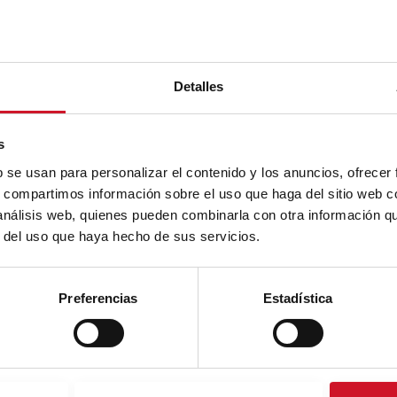
Detalles
s
b se usan para personalizar el contenido y los anuncios, ofrecer
s, compartimos información sobre el uso que haga del sitio web 
 análisis web, quienes pueden combinarla con otra información q
r del uso que haya hecho de sus servicios.
Preferencias
Estadística
s entreprises les plus Smart
s agents sont encore assez complexes pour être appelés des
, ce sont de grands experts dans différentes disciplines