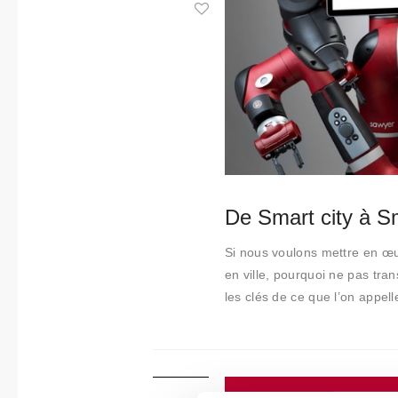
Collabora
tions
Qui
sommes-
nous
Contact
De Smart city à S
Si nous voulons mettre en œuv
en ville, pourquoi ne pas tra
les clés de ce que l’on appell