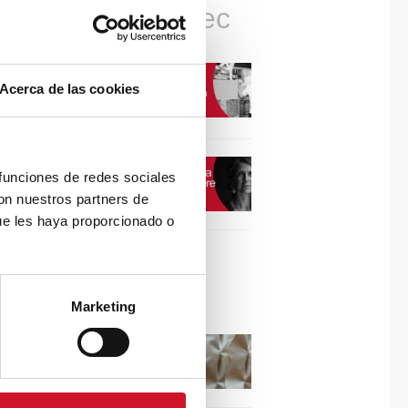
Connexions avec
CONNEXION AVEC…
Acerca de las cookies
David Camba, PDG de
Birdmind
CONNEXION AVEC…
 funciones de redes sociales
Mogu
con nuestros partners de
ue les haya proporcionado o
Collaborations
Marketing
Puisez l’inspiration dans
les reliefs