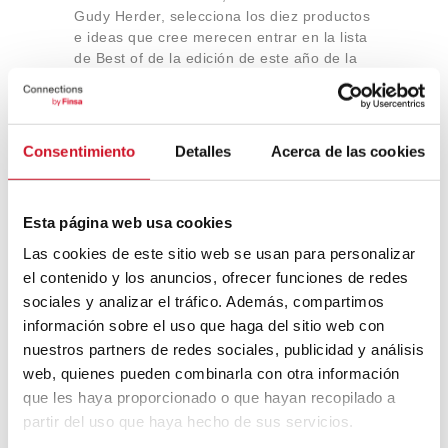
Gudy Herder, selecciona los diez productos
e ideas que cree merecen entrar en la lista
de Best of de la edición de este año de la
feria internacional del mueble imm Colonia.
Das Haus de…
Consentimiento
Detalles
Acerca de las cookies
24
Esta página web usa cookies
ENERO
Las cookies de este sitio web se usan para personalizar
el contenido y los anuncios, ofrecer funciones de redes
sociales y analizar el tráfico. Además, compartimos
información sobre el uso que haga del sitio web con
Ultraviolet, color Pantone of
nuestros partners de redes sociales, publicidad y análisis
the year 2018, por Gudy
web, quienes pueden combinarla con otra información
que les haya proporcionado o que hayan recopilado a
Herder
partir del uso que haya hecho de sus servicios.
Nuestra firma invitada Gudy Herder analiza