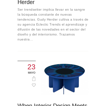
Herder
Sobre Connections
by Finsa
Ser trendsetter implica llevar en la sangre
la búsqueda constante de nuevas
Contacto
tendencias. Gudy Herder cultiva a través de
su agencia Eclectic Trends el aprendizaje y
difusión de las novedades en el sector del
diseño y del interiorismo. Trazamos
nuestra…
23
MAYO
When Interior Design Meets