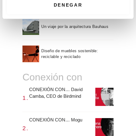
que veremos este otoño
i
DENEGAR
m
i
e
Un viaje por la arquitectura Bauhaus
n
t
o
Diseño de muebles sostenible:
reciclable y reciclado
Conexión con
CONEXIÓN CON… David
Camba, CEO de Birdmind
CONEXIÓN CON… Mogu