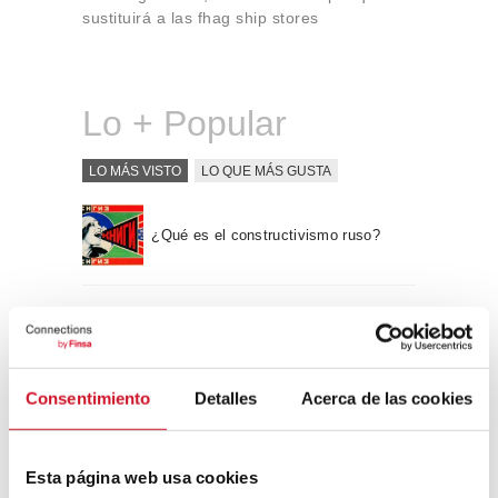
sustituirá a las fhag ship stores
Lo + Popular
LO MÁS VISTO
LO QUE MÁS GUSTA
¿Qué es el constructivismo ruso?
“Hay una fuerza motriz más poderosa
que el vapor, la electricidad y la
energía atómica: la voluntad” – Albert
Einstein, físico
Consentimiento
Detalles
Acerca de las cookies
Apple WWDC 2017: las novedades
que veremos este otoño
Esta página web usa cookies