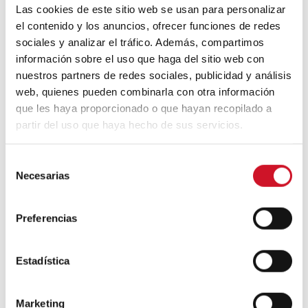
Las cookies de este sitio web se usan para personalizar
el contenido y los anuncios, ofrecer funciones de redes
Un viaje por la arquitectura Bauhaus
sociales y analizar el tráfico. Además, compartimos
información sobre el uso que haga del sitio web con
nuestros partners de redes sociales, publicidad y análisis
web, quienes pueden combinarla con otra información
Diseño de muebles sostenible:
reciclable y reciclado
que les haya proporcionado o que hayan recopilado a
partir del uso que haya hecho de sus servicios.
Conexión con
S
Necesarias
e
CONEXIÓN CON… David
l
Camba, CEO de Birdmind
e
Preferencias
c
c
CONEXIÓN CON… Mogu
i
Estadística
ó
n
Marketing