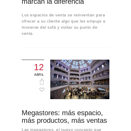
marcan la diferencia
Sobre Connections
by Finsa
Los espacios de venta se reinventan para
Contacto
ofrecer a su cliente algo que les empuje a
moverse del sofá y visitar su punto de
venta.
12
ABRIL
Megastores: más espacio,
más productos, más ventas
Las megastores, el nuevo concepto que