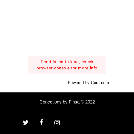
Feed failed to load, check
browser console for more info
Powered by Curator.io
Conections by Finsa © 2022