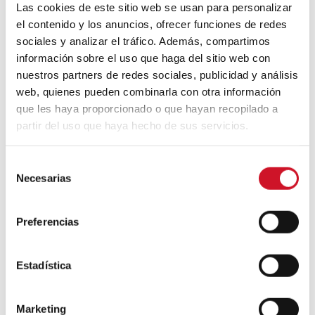
Las cookies de este sitio web se usan para personalizar
el contenido y los anuncios, ofrecer funciones de redes
Qu’est-ce que le constructivisme
sociales y analizar el tráfico. Además, compartimos
russe ?
información sobre el uso que haga del sitio web con
nuestros partners de redes sociales, publicidad y análisis
web, quienes pueden combinarla con otra información
Un voyage à travers l’architecture
Bauhaus
que les haya proporcionado o que hayan recopilado a
partir del uso que haya hecho de sus servicios.
Mouvement FIRE : 4 conseils pour
S
prendre la retraite avant d’avoir 50 ans
Necesarias
e
l
Cinq exemples d’entreprises qui
e
Preferencias
utilisent le big data pour mieux vous
c
connaître
c
i
Estadística
Connexions avec
ó
n
Marketing
CONNEXION AVEC… David