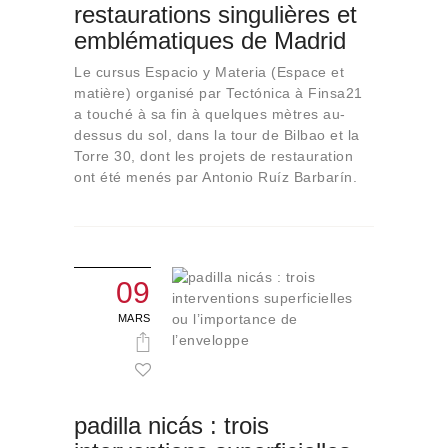
restaurations singulières et
Qui sommes-nous
emblématiques de Madrid
Contact
Le cursus Espacio y Materia (Espace et
matière) organisé par Tectónica à Finsa21
a touché à sa fin à quelques mètres au-
dessus du sol, dans la tour de Bilbao et la
Torre 30, dont les projets de restauration
ont été menés par Antonio Ruíz Barbarín.
09
MARS
padilla nicás : trois