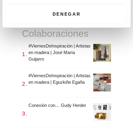
CONEXIÓN CON… Mogu
t
i
DENEGAR
m
i
Colaboraciones
e
n
#ViernesDeInspiración | Artistas
t
en madera | José María
o
Guijarro
#ViernesDeInspiración | Artistas
en madera | Eguzkiñe Egaña
Conexión con… Gudy Herder