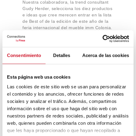
Nuestra colaboradora, la trend consultant
Gudy Herder, selecciona los diez productos
e ideas que cree merecen entrar en la lista
de Best of de la edición de este año de la
feria internacional del mueble imm Colonia.
Das Haus de…
Consentimiento
Detalles
Acerca de las cookies
Lo + Popular
LO MÁS VISTO
LO QUE MÁS GUSTA
Esta página web usa cookies
Las cookies de este sitio web se usan para personalizar
¿Qué es el constructivismo ruso?
el contenido y los anuncios, ofrecer funciones de redes
sociales y analizar el tráfico. Además, compartimos
información sobre el uso que haga del sitio web con
“Hay una fuerza motriz más poderosa
nuestros partners de redes sociales, publicidad y análisis
que el vapor, la electricidad y la
web, quienes pueden combinarla con otra información
energía atómica: la voluntad” – Albert
que les haya proporcionado o que hayan recopilado a
Einstein, físico