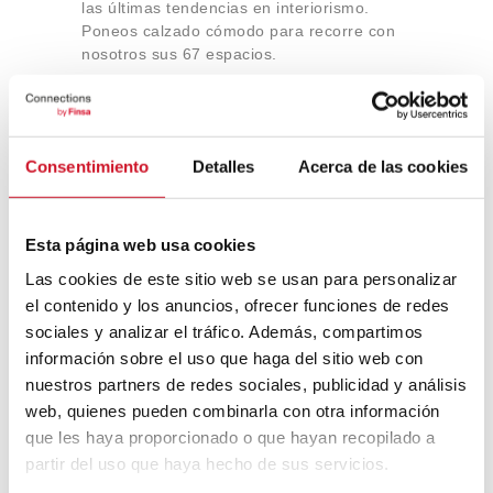
las últimas tendencias en interiorismo.
Poneos calzado cómodo para recorre con
nosotros sus 67 espacios.
Lo + Popular
Consentimiento
Detalles
Acerca de las cookies
LO MÁS VISTO
LO QUE MÁS GUSTA
Esta página web usa cookies
¿Qué es el constructivismo ruso?
Las cookies de este sitio web se usan para personalizar
el contenido y los anuncios, ofrecer funciones de redes
sociales y analizar el tráfico. Además, compartimos
“Hay una fuerza motriz más poderosa
información sobre el uso que haga del sitio web con
que el vapor, la electricidad y la
nuestros partners de redes sociales, publicidad y análisis
energía atómica: la voluntad” – Albert
web, quienes pueden combinarla con otra información
Einstein, físico
que les haya proporcionado o que hayan recopilado a
partir del uso que haya hecho de sus servicios.
Apple WWDC 2017: las novedades