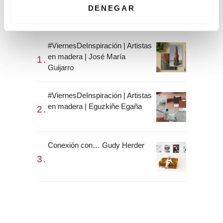
i
DENEGAR
m
Colaboraciones
i
e
#ViernesDeInspiración | Artistas
n
en madera | José María
t
Guijarro
o
#ViernesDeInspiración | Artistas
en madera | Eguzkiñe Egaña
Conexión con… Gudy Herder