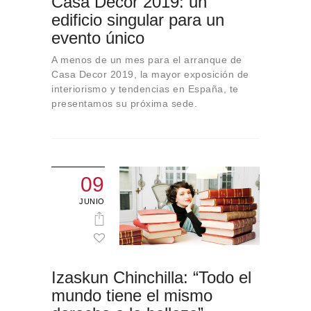
Casa Decor 2019: un
Sobre Connections
edificio singular para un
by Finsa
evento único
Contacto
A menos de un mes para el arranque de
Casa Decor 2019, la mayor exposición de
interiorismo y tendencias en España, te
presentamos su próxima sede.
09
JUNIO
Izaskun Chinchilla: “Todo el
mundo tiene el mismo