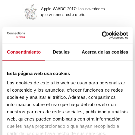
Apple WWDC 2017: las novedades
que veremos este otoño
Un viaje por la arquitectura Bauhaus
Consentimiento
Detalles
Acerca de las cookies
Diseño de muebles sostenible:
reciclable y reciclado
Esta página web usa cookies
Las cookies de este sitio web se usan para personalizar
Conexión con
el contenido y los anuncios, ofrecer funciones de redes
sociales y analizar el tráfico. Además, compartimos
CONEXIÓN CON… David
información sobre el uso que haga del sitio web con
Camba, CEO de Birdmind
nuestros partners de redes sociales, publicidad y análisis
web, quienes pueden combinarla con otra información
que les haya proporcionado o que hayan recopilado a
CONEXIÓN CON… Mogu
partir del uso que haya hecho de sus servicios.