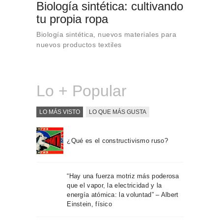
Biología sintética: cultivando
Sobre Connections
by Finsa
tu propia ropa
Contacto
Biología sintética, nuevos materiales para
nuevos productos textiles
Lo + Popular
LO MÁS VISTO
LO QUE MÁS GUSTA
¿Qué es el constructivismo ruso?
“Hay una fuerza motriz más poderosa
que el vapor, la electricidad y la
energía atómica: la voluntad” – Albert
Einstein, físico