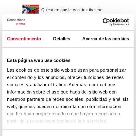
Qu’est-ce que le constructivisme
russe ?
Un voyage à travers l’architecture
Consentimiento
Detalles
Acerca de las cookies
Bauhaus
Esta página web usa cookies
Mouvement FIRE : 4 conseils pour
Las cookies de este sitio web se usan para personalizar
prendre la retraite avant d’avoir 50 ans
el contenido y los anuncios, ofrecer funciones de redes
sociales y analizar el tráfico. Además, compartimos
Cinq exemples d’entreprises qui
información sobre el uso que haga del sitio web con
utilisent le big data pour mieux vous
nuestros partners de redes sociales, publicidad y análisis
connaître
web, quienes pueden combinarla con otra información
que les haya proporcionado o que hayan recopilado a
Connexions avec
partir del uso que haya hecho de sus servicios.
CONNEXION AVEC… David