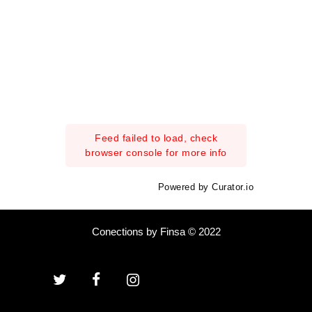
Feed failed to load, check
browser console for more info
Powered by Curator.io
Conections by Finsa © 2022