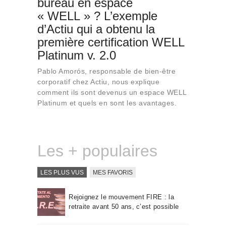
bureau en espace
Qui sommes-nous
« WELL » ? L’exemple
Contact
d’Actiu qui a obtenu la
première certification WELL
Platinum v. 2.0
Pablo Amorós, responsable de bien-être
corporatif chez Actiu, nous explique
comment ils sont devenus un espace WELL
Platinum et quels en sont les avantages.
Les + populaires
LES PLUS VUS
MES FAVORIS
Rejoignez le mouvement FIRE : la
retraite avant 50 ans, c’est possible