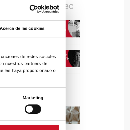
Connexions avec
CONNEXION AVEC…
Acerca de las cookies
David Camba, PDG de
Birdmind
CONNEXION AVEC…
 funciones de redes sociales
Mogu
con nuestros partners de
ue les haya proporcionado o
Collaborations
Marketing
Puisez l’inspiration dans
les reliefs