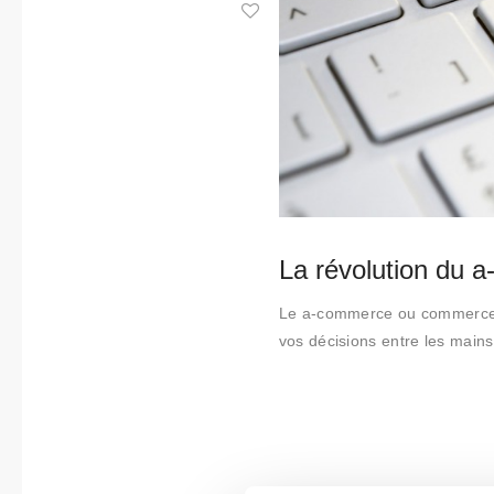
Collabora
tions
Qui
sommes-
nous
Contact
La révolution du 
Le a-commerce ou commerce a
vos décisions entre les mains d