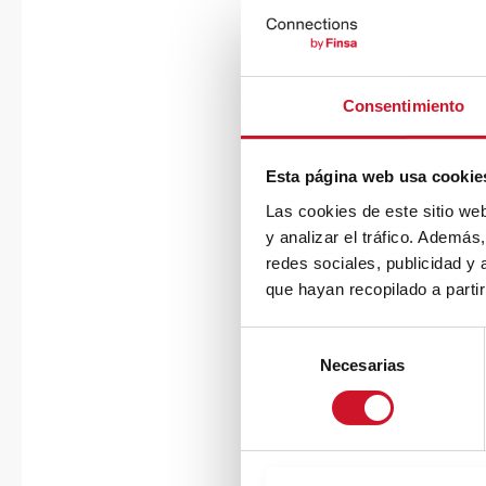
Consentimiento
Esta página web usa cookie
Las cookies de este sitio we
y analizar el tráfico. Ademá
redes sociales, publicidad y
que hayan recopilado a parti
S
Necesarias
e
l
e
c
c