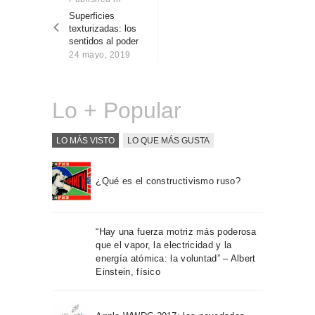
Sobre Connections
post:
Superficies
entradas
by Finsa
texturizadas: los
sentidos al poder
Contacto
24 mayo, 2019
Lo + Popular
LO MÁS VISTO
LO QUE MÁS GUSTA
¿Qué es el constructivismo ruso?
“Hay una fuerza motriz más poderosa
que el vapor, la electricidad y la
energía atómica: la voluntad” – Albert
Einstein, físico