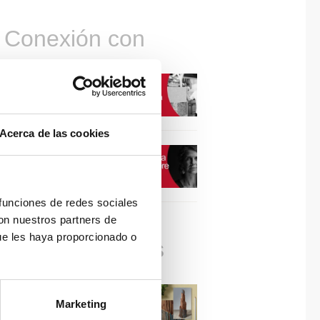
Conexión con
CONEXIÓN CON… David
Camba, CEO de Birdmind
Acerca de las cookies
CONEXIÓN CON… Mogu
 funciones de redes sociales
con nuestros partners de
ue les haya proporcionado o
Colaboraciones
#ViernesDeInspiración |
Marketing
Artistas en madera | José