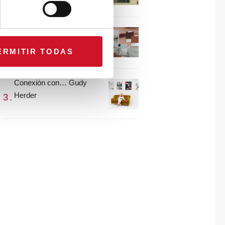
María Guijarro
#ViernesDeInspiración |
Artistas en madera |
ERMITIR TODAS
Eguzkiñe Egaña
Conexión con… Gudy
Herder