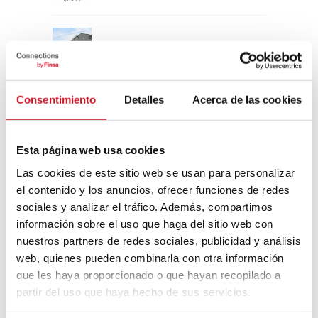
Un viaje por la arquitectura Bauhaus
Consentimiento
Detalles
Acerca de las cookies
Diseño de muebles sostenible:
reciclable y reciclado
Esta página web usa cookies
Conexión con
Las cookies de este sitio web se usan para personalizar
el contenido y los anuncios, ofrecer funciones de redes
CONEXIÓN CON… David
sociales y analizar el tráfico. Además, compartimos
Camba, CEO de Birdmind
información sobre el uso que haga del sitio web con
nuestros partners de redes sociales, publicidad y análisis
web, quienes pueden combinarla con otra información
CONEXIÓN CON… Mogu
que les haya proporcionado o que hayan recopilado a
partir del uso que haya hecho de sus servicios.