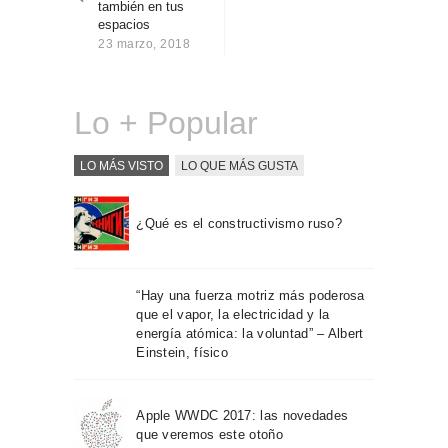
también en tus
Sobre Connections
espacios
by Finsa
23 marzo, 2018
Contacto
Lo + Popular
LO MÁS VISTO
LO QUE MÁS GUSTA
¿Qué es el constructivismo ruso?
“Hay una fuerza motriz más poderosa
que el vapor, la electricidad y la
energía atómica: la voluntad” – Albert
Einstein, físico
Apple WWDC 2017: las novedades
que veremos este otoño