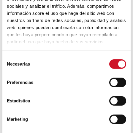
seguridad. Se ha utilizado tarima laminada
sociales y analizar el tráfico. Además, compartimos
altamente resistente y duradera en pasillos
información sobre el uso que haga del sitio web con
y áreas de tráfico, como esta zona de
nuestros partners de redes sociales, publicidad y análisis
recepción y tienda.
web, quienes pueden combinarla con otra información
que les haya proporcionado o que hayan recopilado a
partir del uso que haya hecho de sus servicios.
S
Necesarias
e
l
e
Preferencias
c
c
i
Estadística
ó
n
Marketing
d
e
¿Qué te han parecido estos siete gym