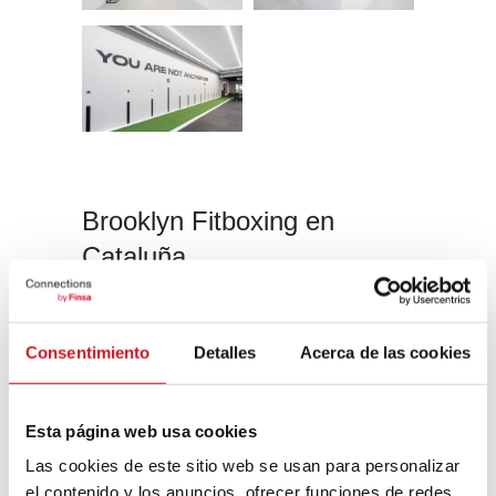
Brooklyn Fitboxing en
Cataluña
Manuel Torres Design acometió en tan solo
diez semanas la reforma de este centro de
Consentimiento
Detalles
Acerca de las cookies
la cadena Brooklyn Fitboxing. Lo
reconvirtieron pasando de ser un lugar
diáfano con estructuras metálicas y vigas
de madera en un lugar aprovechado al
Esta página web usa cookies
máximo, revistiéndolo de materiales
Las cookies de este sitio web se usan para personalizar
ignífugos y acústicos que mejoran
el contenido y los anuncios, ofrecer funciones de redes
considerablemente el confort y la