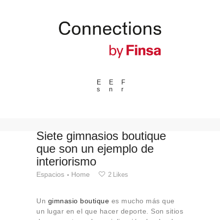
E
E
F
s
n
r
---ENLACES---
Tendencias
Eventos
Siete gimnasios boutique
que son un ejemplo de
Espacios
interiorismo
Materiales
Espacios
Home
2
Likes
Tecnologia
Conexión con
Un
gimnasio boutique
es mucho más que
Colaboraciones
un lugar en el que hacer deporte. Son sitios