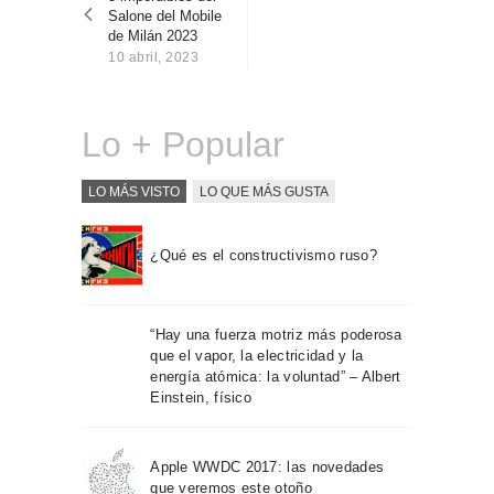
entradas
Sobre Connections
Salone del Mobile
by Finsa
de Milán 2023
10 abril, 2023
Contacto
Lo + Popular
LO MÁS VISTO
LO QUE MÁS GUSTA
¿Qué es el constructivismo ruso?
“Hay una fuerza motriz más poderosa
que el vapor, la electricidad y la
energía atómica: la voluntad” – Albert
Einstein, físico
Apple WWDC 2017: las novedades
que veremos este otoño