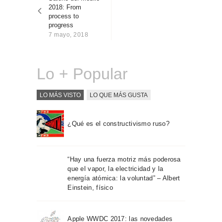
entradas
Sobre Connections
2018: From
by Finsa
process to
progress
Contacto
7 mayo, 2018
Lo + Popular
LO MÁS VISTO
LO QUE MÁS GUSTA
¿Qué es el constructivismo ruso?
“Hay una fuerza motriz más poderosa
que el vapor, la electricidad y la
energía atómica: la voluntad” – Albert
Einstein, físico
Apple WWDC 2017: las novedades