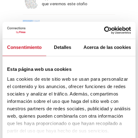
que veremos este otoño
Un viaje por la arquitectura Bauhaus
Consentimiento
Detalles
Acerca de las cookies
Diseño de muebles sostenible:
reciclable y reciclado
Esta página web usa cookies
Conexión con
Las cookies de este sitio web se usan para personalizar
el contenido y los anuncios, ofrecer funciones de redes
CONEXIÓN CON… David
sociales y analizar el tráfico. Además, compartimos
Camba, CEO de Birdmind
información sobre el uso que haga del sitio web con
nuestros partners de redes sociales, publicidad y análisis
web, quienes pueden combinarla con otra información
que les haya proporcionado o que hayan recopilado a
CONEXIÓN CON… Mogu
partir del uso que haya hecho de sus servicios.