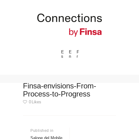
E
E
F
s
n
r
---ENLACES---
Tendencias
Eventos
Finsa-envisions-From-
Process-to-Progress
Espacios
0
Likes
Materiales
Tecnologia
Navegación
Conexión con
de
Published in
Previous
Colaboraciones
post:
Salone del Mobile