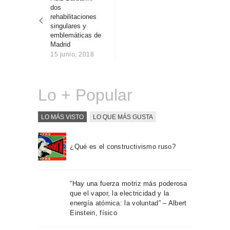
entradas
Sobre Connections
dos
by Finsa
rehabilitaciones
singulares y
Contacto
emblemáticas de
Madrid
15 junio, 2018
Lo + Popular
LO MÁS VISTO
LO QUE MÁS GUSTA
¿Qué es el constructivismo ruso?
“Hay una fuerza motriz más poderosa
que el vapor, la electricidad y la
energía atómica: la voluntad” – Albert
Einstein, físico