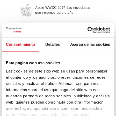
Apple WWDC 2017: las novedades
que veremos este otoño
Un viaje por la arquitectura Bauhaus
Consentimiento
Detalles
Acerca de las cookies
Diseño de muebles sostenible:
reciclable y reciclado
Esta página web usa cookies
Las cookies de este sitio web se usan para personalizar
Conexión con
el contenido y los anuncios, ofrecer funciones de redes
sociales y analizar el tráfico. Además, compartimos
CONEXIÓN CON… David
información sobre el uso que haga del sitio web con
Camba, CEO de Birdmind
nuestros partners de redes sociales, publicidad y análisis
web, quienes pueden combinarla con otra información
que les haya proporcionado o que hayan recopilado a
CONEXIÓN CON… Mogu
partir del uso que haya hecho de sus servicios.