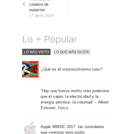
entradas
Sobre Connections
creativa de
by Finsa
espacios
17 abril, 2024
Contacto
Lo + Popular
LO MÁS VISTO
LO QUE MÁS GUSTA
¿Qué es el constructivismo ruso?
“Hay una fuerza motriz más poderosa
que el vapor, la electricidad y la
energía atómica: la voluntad” – Albert
Einstein, físico
Apple WWDC 2017: las novedades
que veremos este otoño