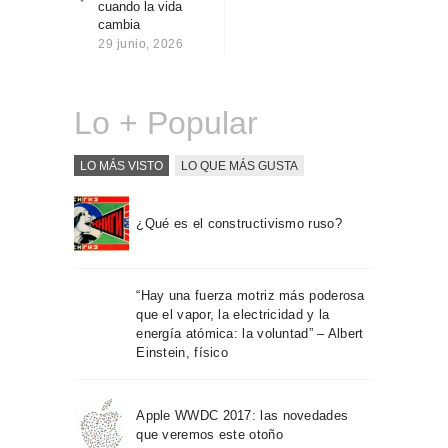
cuando la vida
Sobre Connections
cambia
by Finsa
29 junio, 2026
Contacto
Lo + Popular
LO MÁS VISTO
LO QUE MÁS GUSTA
¿Qué es el constructivismo ruso?
“Hay una fuerza motriz más poderosa
que el vapor, la electricidad y la
energía atómica: la voluntad” – Albert
Einstein, físico
Apple WWDC 2017: las novedades
que veremos este otoño