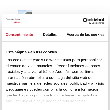
Un viaje por la arquitectura Bauhaus
Consentimiento
Detalles
Acerca de las cookies
Diseño de muebles sostenible:
reciclable y reciclado
Esta página web usa cookies
Conexión con
Las cookies de este sitio web se usan para personalizar
el contenido y los anuncios, ofrecer funciones de redes
CONEXIÓN CON… David
sociales y analizar el tráfico. Además, compartimos
Camba, CEO de Birdmind
información sobre el uso que haga del sitio web con
nuestros partners de redes sociales, publicidad y análisis
web, quienes pueden combinarla con otra información
CONEXIÓN CON… Mogu
que les haya proporcionado o que hayan recopilado a
partir del uso que haya hecho de sus servicios.