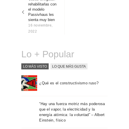
entradas
Sobre Connections
rehabilitarlas con
by Finsa
el modelo
Passivhaus les
Contacto
sienta muy bien
16 noviembre,
2022
Lo + Popular
LO MÁS VISTO
LO QUE MÁS GUSTA
¿Qué es el constructivismo ruso?
“Hay una fuerza motriz más poderosa
que el vapor, la electricidad y la
energía atómica: la voluntad” – Albert
Einstein, físico