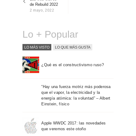
entradas
Sobre Connections
de Rebuild 2022
by Finsa
2 mayo, 2022
Contacto
Lo + Popular
LO MÁS VISTO
LO QUE MÁS GUSTA
¿Qué es el constructivismo ruso?
“Hay una fuerza motriz más poderosa
que el vapor, la electricidad y la
energía atómica: la voluntad” – Albert
Einstein, físico
Apple WWDC 2017: las novedades
que veremos este otoño