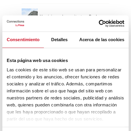
Un viaje por la arquitectura Bauhaus
Consentimiento
Detalles
Acerca de las cookies
Diseño de muebles sostenible:
reciclable y reciclado
Esta página web usa cookies
Conexión con
Las cookies de este sitio web se usan para personalizar
el contenido y los anuncios, ofrecer funciones de redes
CONEXIÓN CON… David
sociales y analizar el tráfico. Además, compartimos
Camba, CEO de Birdmind
información sobre el uso que haga del sitio web con
nuestros partners de redes sociales, publicidad y análisis
web, quienes pueden combinarla con otra información
CONEXIÓN CON… Mogu
que les haya proporcionado o que hayan recopilado a
partir del uso que haya hecho de sus servicios.