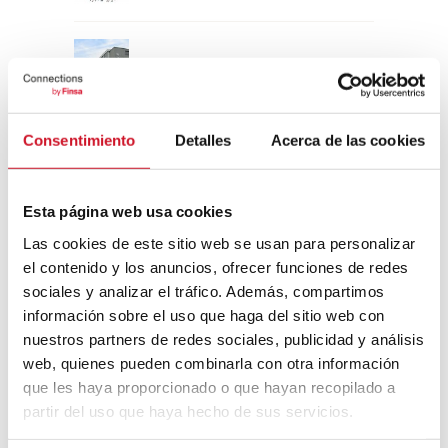
Un viaje por la arquitectura Bauhaus
Consentimiento
Detalles
Acerca de las cookies
Diseño de muebles sostenible:
reciclable y reciclado
Esta página web usa cookies
Conexión con
Las cookies de este sitio web se usan para personalizar
el contenido y los anuncios, ofrecer funciones de redes
CONEXIÓN CON… David
sociales y analizar el tráfico. Además, compartimos
Camba, CEO de Birdmind
información sobre el uso que haga del sitio web con
nuestros partners de redes sociales, publicidad y análisis
web, quienes pueden combinarla con otra información
CONEXIÓN CON… Mogu
que les haya proporcionado o que hayan recopilado a
partir del uso que haya hecho de sus servicios.