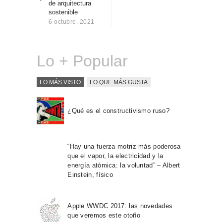
de arquitectura
Sobre Connections
sostenible
by Finsa
6 octubre, 2021
Contacto
Lo + Popular
LO MÁS VISTO
LO QUE MÁS GUSTA
¿Qué es el constructivismo ruso?
“Hay una fuerza motriz más poderosa
que el vapor, la electricidad y la
energía atómica: la voluntad” – Albert
Einstein, físico
Apple WWDC 2017: las novedades
que veremos este otoño