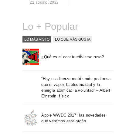
22 agosto, 2022
Sobre Connections
by Finsa
Contacto
Lo + Popular
LO MÁS VISTO
LO QUE MÁS GUSTA
¿Qué es el constructivismo ruso?
“Hay una fuerza motriz más poderosa
que el vapor, la electricidad y la
energía atómica: la voluntad” – Albert
Einstein, físico
Apple WWDC 2017: las novedades
que veremos este otoño