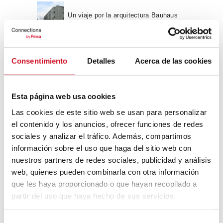
Un viaje por la arquitectura Bauhaus
Diseño de muebles sostenible:
Consentimiento
Detalles
Acerca de las cookies
reciclable y reciclado
Conexión con
Esta página web usa cookies
Las cookies de este sitio web se usan para personalizar
CONEXIÓN CON… David
el contenido y los anuncios, ofrecer funciones de redes
Camba, CEO de Birdmind
sociales y analizar el tráfico. Además, compartimos
información sobre el uso que haga del sitio web con
nuestros partners de redes sociales, publicidad y análisis
CONEXIÓN CON… Mogu
web, quienes pueden combinarla con otra información
que les haya proporcionado o que hayan recopilado a
partir del uso que haya hecho de sus servicios.
Colaboraciones
S