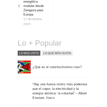
energética
Sobre Connections
modular desde
by Finsa
Zaragoza para
Europa
Contacto
17 diciembre,
2025
Lo + Popular
LO MÁS VISTO
LO QUE MÁS GUSTA
¿Qué es el constructivismo ruso?
“Hay una fuerza motriz más poderosa
que el vapor, la electricidad y la
energía atómica: la voluntad” – Albert
Einstein, físico